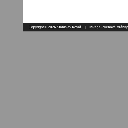
Copyright © 2026 Stanislav Kovář
|
inPage -
webové stránky