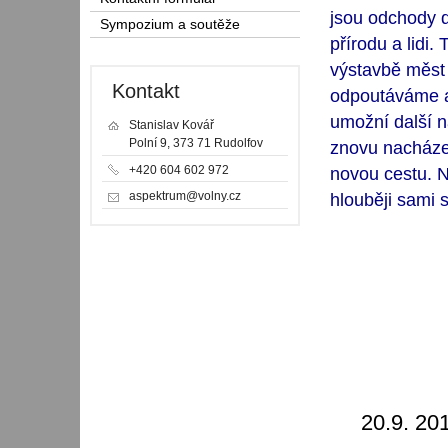
jsou odchody d
Sympozium a soutěže
přírodu a lidi.
výstavbě měst a
Kontakt
odpoutáváme a
umožní další n
Stanislav Kovář
Polní 9, 373 71 Rudolfov
znovu nacházel
+420 604 602 972
novou cestu. 
aspektrum@volny.cz
hlouběji sami 
20.9. 201