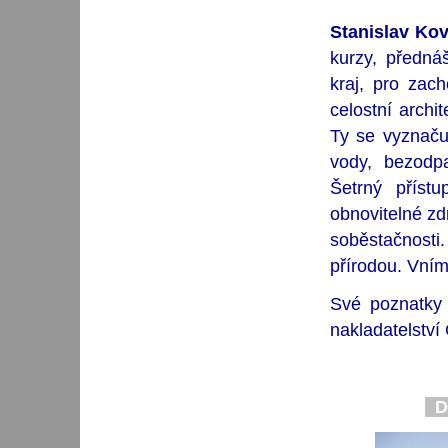
Stanislav Kov
kurzy, přednáš
kraj, pro zach
celostní arch
Ty se vyznaču
vody, bezodpa
Šetrný přístu
obnovitelné zd
soběstačnosti.
přírodou. Vním
Své poznatky 
nakladatelství
D