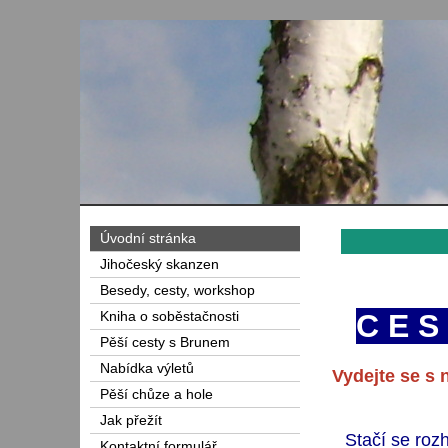
Úvodní stránka
Jihočeský skanzen
Besedy, cesty, workshop
C E 
Kniha o soběstačnosti
Pěší cesty s Brunem
Nabídka výletů
Vydejte se s 
Pěší chůze a hole
Jak přežít
Stačí se rozh
Kontaktní formulář